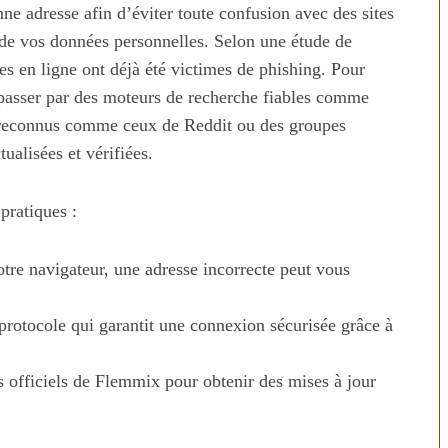
nne adresse afin d’éviter toute confusion avec des sites
té de vos données personnelles. Selon une étude de
s en ligne ont déjà été victimes de phishing. Pour
 passer par des moteurs de recherche fiables comme
n reconnus comme ceux de Reddit ou des groupes
ualisées et vérifiées.
 pratiques :
tre navigateur, une adresse incorrecte peut vous
elles technologies
Aliments ultra-transf
ires : révolution ou
2026 : les vrais risque
protocole qui garantit une connexion sécurisée grâce à
illusion ?
votre santé
s officiels de Flemmix pour obtenir des mises à jour