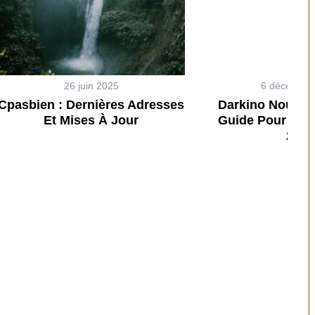
26 juin 2025
6 décembre
Cpasbien : Dernières Adresses
Darkino Nouvell
Et Mises À Jour
Guide Pour Y A
2026
miser son temps au
Transporter ses rep
quotidien
courses quand il fa