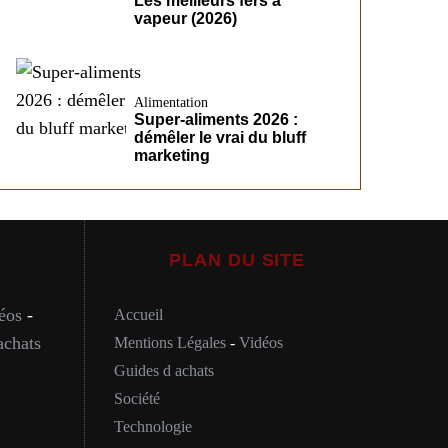
Les meilleurs fers à
vapeur (2026)
Alimentation
Super-aliments 2026 :
démêler le vrai du bluff
marketing
PLAN DU SITE
éos
-
Accueil
achats
Mentions Légales
-
Vidéos
Guides d achats
Société
Technologie