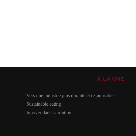
À LA UNE
Vers une industrie plus durable et responsable
Sustainable eating
Innover dans sa routine