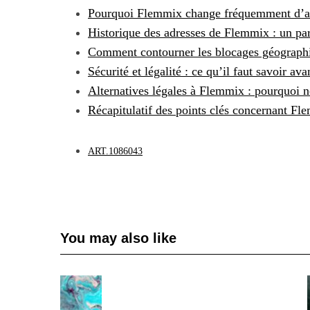
Pourquoi Flemmix change fréquemment d’a
Historique des adresses de Flemmix : un p
Comment contourner les blocages géograph
Sécurité et légalité : ce qu’il faut savoir av
Alternatives légales à Flemmix : pourquoi ne
Récapitulatif des points clés concernant Fle
S
ART.1086043
e
a
r
c
h
You may also like
f
o
r
: