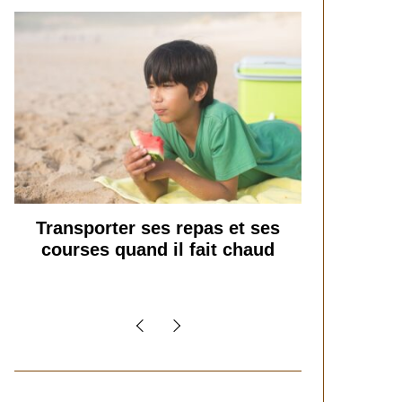
 2025
20 septembre 2025
e Adresse :
Découvrez La Nouvelle
ccéder Août
Adresse De 1jour1film
as et ses
L’art d’organiser le ménage à
it chaud
la maison : secrets et
stratégies pour un quotidien
serein