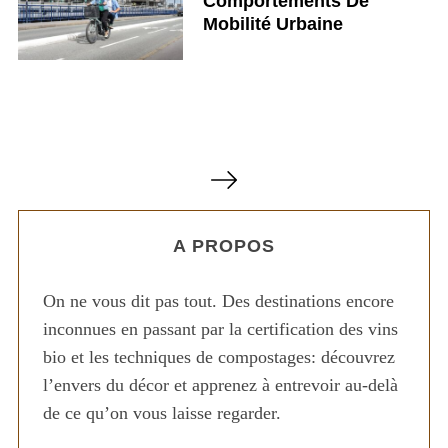
Comportements De
Mobilité Urbaine
P
a
g
A PROPOS
i
n
On ne vous dit pas tout. Des destinations encore
a
inconnues en passant par la certification des vins
t
bio et les techniques de compostages: découvrez
i
l’envers du décor et apprenez à entrevoir au-delà
o
de ce qu’on vous laisse regarder.
n
d