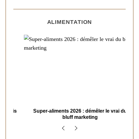
e
s
S
ALIMENTATION
p
e
u
a
r
b
c
l
h
i
f
c
o
r
a
:
t
i
o
ais
n
Super-aliments 2026 : démêler le vrai du
Le
bluff marketing
s