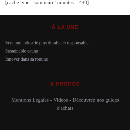
[cache type=’sommaire’ minutes=1440]
S
À LA UNE
e
a
r
Vers une industrie plus durable et responsable
c
Sustainable eating
h
Innover dans sa routine
f
o
r
:
A PROPOS
Mentions Légales
-
Vidéos
-
Découvrez nos guides
d'achats