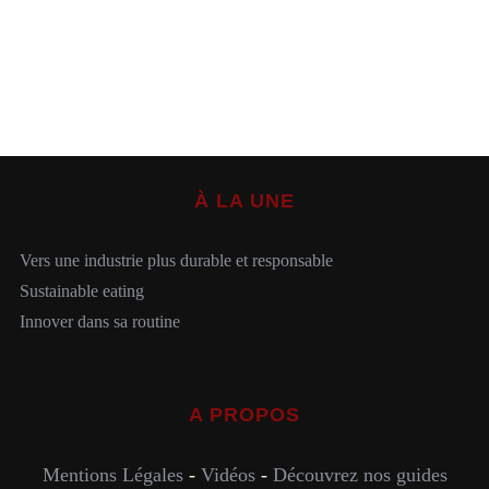
À LA UNE
Vers une industrie plus durable et responsable
Sustainable eating
Innover dans sa routine
A PROPOS
Mentions Légales
-
Vidéos
-
Découvrez nos guides