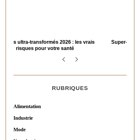
rais
Super-aliments 2026 : démêler le vrai du
L
bluff marketing
RUBRIQUES
Alimentation
Industrie
Mode