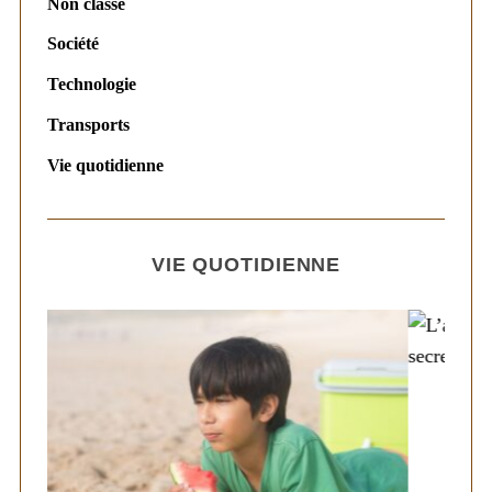
Non classé
Société
Technologie
Transports
Vie quotidienne
VIE QUOTIDIENNE
S
e
a
r
c
h
f
o