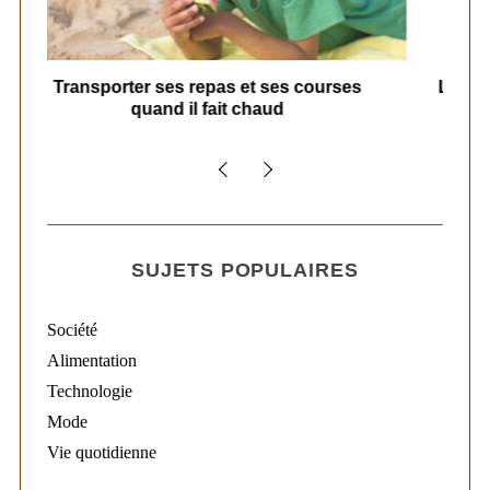
r
:
es
L’art d’organiser le ménage à la maison :
secrets et stratégies pour un quotidien
serein
SUJETS POPULAIRES
Société
Alimentation
Technologie
Mode
Vie quotidienne