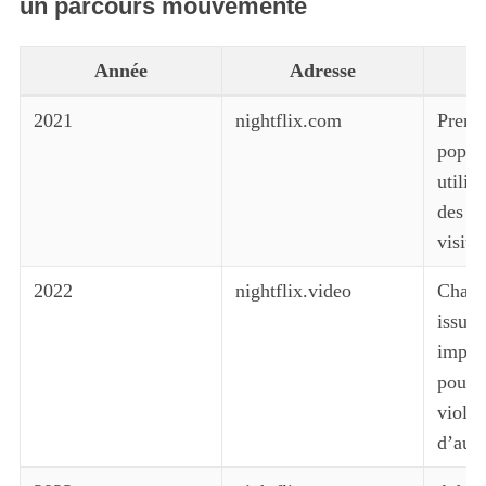
un parcours mouvementé
Année
Adresse
2021
nightflix.com
Premiè
popula
utilis
des mi
visite
2022
nightflix.video
Chang
issues
impli
poursu
violat
d’aute