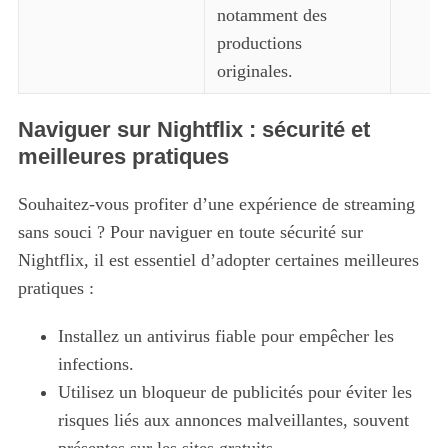
notamment des
productions
originales.
Naviguer sur Nightflix : sécurité et
meilleures pratiques
Souhaitez-vous profiter d’une expérience de streaming
S
e
sans souci ? Pour naviguer en toute sécurité sur
a
Nightflix, il est essentiel d’adopter certaines meilleures
r
pratiques :
c
h
Installez un antivirus fiable pour empêcher les
f
infections.
o
r
Utilisez un bloqueur de publicités pour éviter les
:
risques liés aux annonces malveillantes, souvent