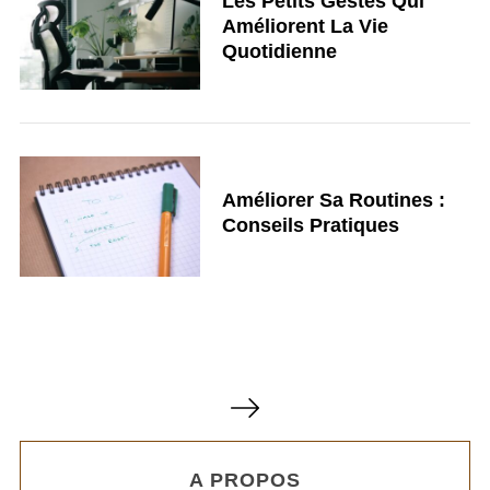
Les Petits Gestes Qui
Améliorent La Vie
Quotidienne
Améliorer Sa Routines :
Conseils Pratiques
P
a
g
A PROPOS
i