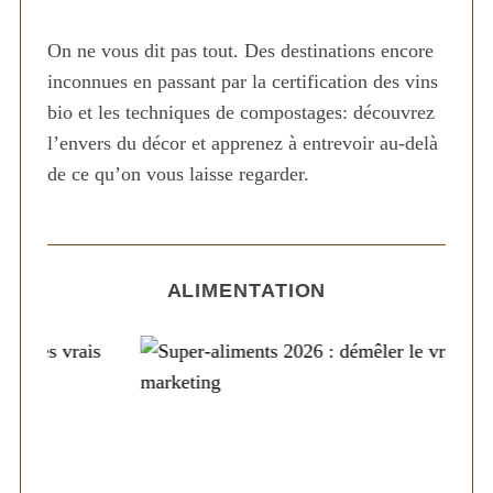
n
On ne vous dit pas tout. Des destinations encore
a
inconnues en passant par la certification des vins
t
bio et les techniques de compostages: découvrez
i
l’envers du décor et apprenez à entrevoir au-delà
o
S
de ce qu’on vous laisse regarder.
n
e
d
a
r
e
c
s
h
ALIMENTATION
p
f
u
o
r
b
:
l
i
c
a