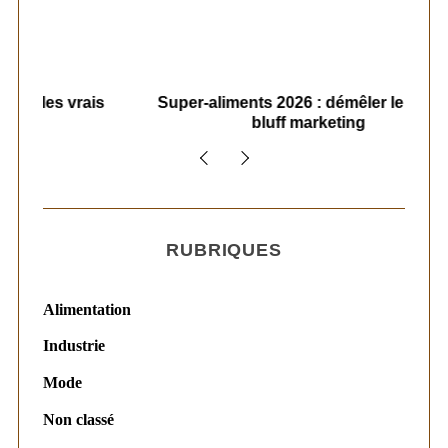
t
i
o
ais
n
Super-aliments 2026 : démêler le vrai du
Le
bluff marketing
s
RUBRIQUES
Alimentation
Industrie
Mode
Non classé