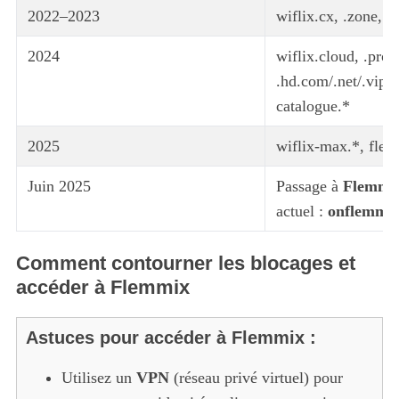
2022–2023
wiflix.cx, .zone, .
2024
wiflix.cloud, .prom
.hd.com/.net/.vip/.s
catalogue.*
2025
wiflix-max.*, fle
Juin 2025
Passage à
Flemmi
actuel :
onflemme
Comment contourner les blocages et
accéder à Flemmix
Astuces pour accéder à Flemmix :
Utilisez un
VPN
(réseau privé virtuel) pour