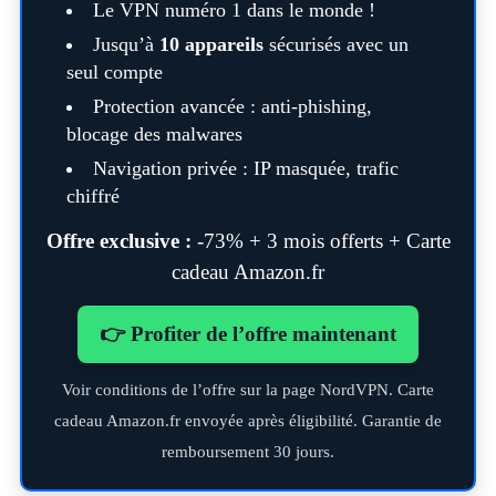
Le VPN numéro 1 dans le monde !
Jusqu’à
10 appareils
sécurisés avec un
seul compte
Protection avancée : anti-phishing,
blocage des malwares
Navigation privée : IP masquée, trafic
chiffré
Offre exclusive :
-73% + 3 mois offerts + Carte
S
e
cadeau Amazon.fr
a
r
👉 Profiter de l’offre maintenant
c
h
Voir conditions de l’offre sur la page NordVPN. Carte
f
o
cadeau Amazon.fr envoyée après éligibilité. Garantie de
r
remboursement 30 jours.
: