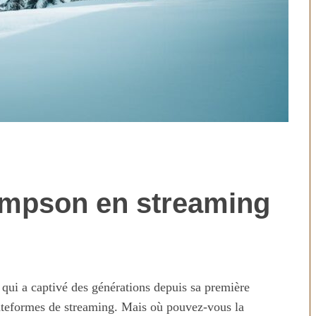
impson
en streaming
technologies
Aliments ultra-transformés
révolution ou
2026 : les vrais risques pour
on ?
votre santé
 qui a captivé des générations depuis sa première
lateformes de streaming. Mais où pouvez-vous la