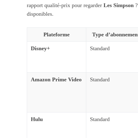
rapport qualité-prix pour regarder
Les Simpson
?
S
disponibles.
e
a
r
Plateforme
Type d’abonnemen
c
h
Disney+
Standard
f
o
r
:
Maximiser so
Amazon Prime Video
Standard
quotid
Hulu
Standard