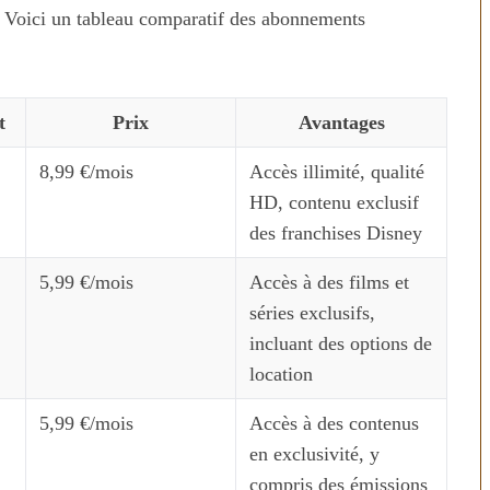
 Voici un tableau comparatif des abonnements
t
Prix
Avantages
8,99 €/mois
Accès illimité, qualité
HD, contenu exclusif
des franchises Disney
n temps au
Transporter ses repas et ses
5,99 €/mois
Accès à des films et
ien
courses quand il fait chaud
séries exclusifs,
incluant des options de
location
5,99 €/mois
Accès à des contenus
en exclusivité, y
compris des émissions