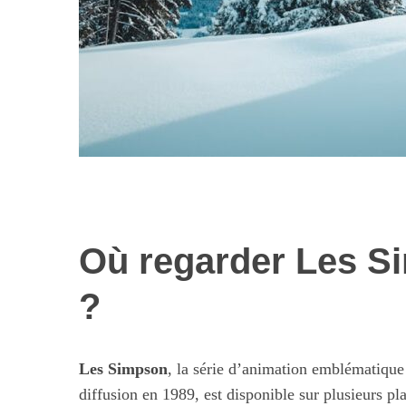
Où regarder
Les S
Les nouvelles 
alimentaires : 
?
illusi
Les Simpson
, la série d’animation emblématique
diffusion en 1989, est disponible sur plusieurs p