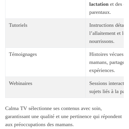
lactation
et des co
parentaux.
Tutoriels
Instructions détaill
l’allaitement et le 
nourrissons.
Témoignages
Histoires vécues pa
mamans, partagean
expériences.
Webinaires
Sessions interactiv
sujets liés à la pare
Calma TV sélectionne ses contenus avec soin,
garantissant une qualité et une pertinence qui répondent
aux préoccupations des mamans.