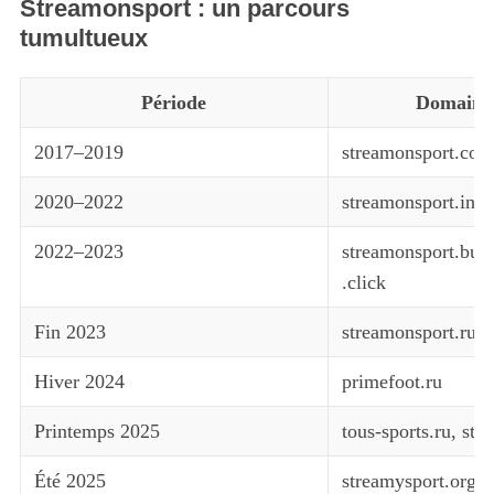
Streamonsport : un parcours
tumultueux
Période
Domaine 
2017–2019
streamonsport.com 
2020–2022
streamonsport.info 
2022–2023
streamonsport.buzz 
.click
Fin 2023
streamonsport.ru
Hiver 2024
primefoot.ru
Printemps 2025
tous-sports.ru, str
Été 2025
streamysport.org (