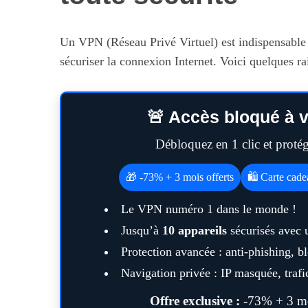
Un VPN (Réseau Privé Virtuel) est indispensable p
sécuriser la connexion Internet. Voici quelques ra
S
e
a
🚨 Accès bloqué à v
r
c
Débloquez en 1 clic et prot
h
f
Maximiser so
o
🎁 -73% + 3 mois offerts
🛍️ Carte cad
quotid
r
:
Le VPN numéro 1 dans le monde !
Jusqu’à
10 appareils
sécurisés avec 
Protection avancée : anti-phishing, 
Navigation privée : IP masquée, trafic
Offre exclusive :
-73% + 3 moi