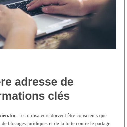
ère adresse de
technologies
Aliments ultra-transformés
révolution ou
2026 : les vrais risques pour
rmations clés
on ?
votre santé
bien.fm
. Les utilisateurs doivent être conscients que
e blocages juridiques et de la lutte contre le partage