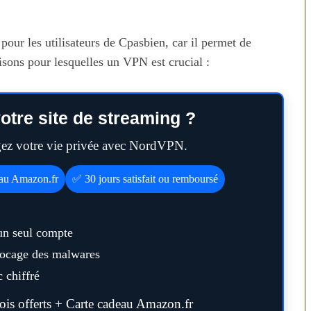
our les utilisateurs de Cpasbien, car il permet de
isons pour lesquelles un VPN est crucial :
otre site de streaming ?
égez votre vie privée avec NordVPN.
n temps au
Transporter ses repas et ses
eau Amazon.fr
✅ 30 jours satisfait ou remboursé
ien
courses quand il fait chaud
un seul compte
blocage des malwares
 chiffré
s offerts + Carte cadeau Amazon.fr