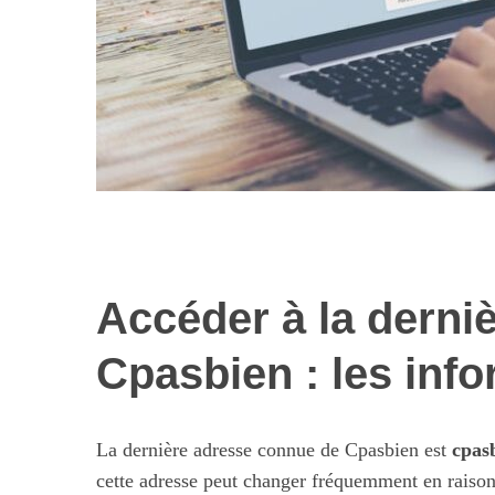
Accéder à la derni
Les nouvelles 
alimentaires : 
Cpasbien : les info
illusi
La dernière adresse connue de Cpasbien est
cpas
cette adresse peut changer fréquemment en raison d