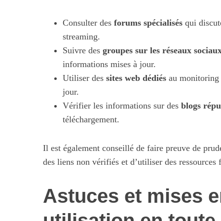
Consulter des
forums spécialisés
qui discut
streaming.
Suivre des
S
groupes sur les réseaux sociau
e
informations mises à jour.
a
Utiliser des
sites web dédiés
au monitoring d
r
jour.
c
Vérifier les informations sur des
h
blogs répu
f
téléchargement.
Maximiser so
o
quotid
r
Il est également conseillé de faire preuve de pru
:
des liens non vérifiés et d’utiliser des ressources 
Astuces et mises e
utilisation en toute