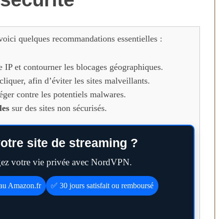
voici quelques recommandations essentielles :
 IP et contourner les blocages géographiques.
liquer, afin d’éviter les sites malveillants.
éger contre les potentiels malwares.
les
sur des sites non sécurisés.
otre site de streaming ?
égez votre vie privée avec NordVPN.
eau Amazon.fr
✅ 30 jours satisfait ou remboursé