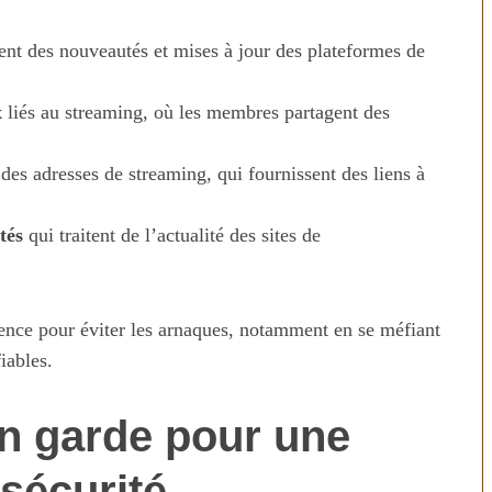
ent des nouveautés et mises à jour des plateformes de
x
liés au streaming, où les membres partagent des
es adresses de streaming, qui fournissent des liens à
tés
qui traitent de l’actualité des sites de
n temps au
Transporter ses repas et ses
ien
courses quand il fait chaud
dence pour éviter les arnaques, notamment en se méfiant
fiables.
n garde pour une
 sécurité