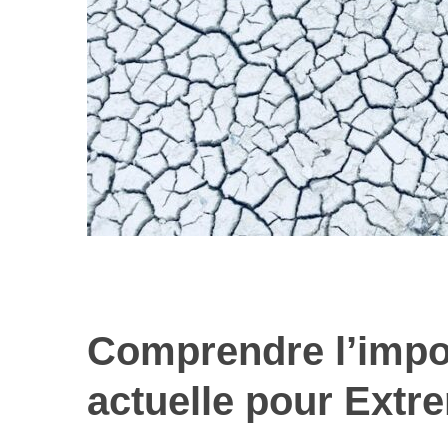
Les nouvelles 
alimentaires : 
illusi
Comprendre l’impo
actuelle pour Ext