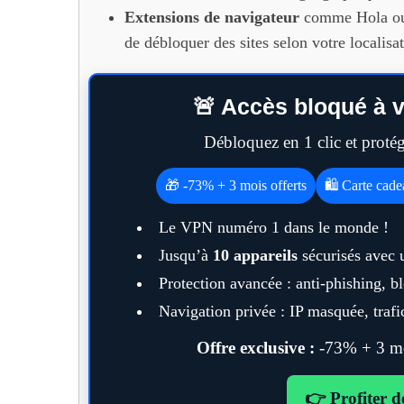
Extensions de navigateur
comme Hola ou 
de débloquer des sites selon votre localisat
🚨 Accès bloqué à v
Débloquez en 1 clic et prot
🎁 -73% + 3 mois offerts
🛍️ Carte cad
Le VPN numéro 1 dans le monde !
Jusqu’à
10 appareils
sécurisés avec 
Protection avancée : anti-phishing, 
Navigation privée : IP masquée, trafic
Offre exclusive :
-73% + 3 moi
👉 Profiter d