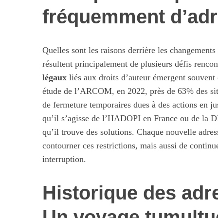
fréquemment d’adr
S
Quelles sont les raisons derrière les changements
e
résultent principalement de plusieurs défis rencon
a
légaux
liés aux droits d’auteur émergent souvent
r
étude de l’ARCOM, en 2022, près de 63% des site
c
h
de fermeture temporaires dues à des actions en ju
f
qu’il s’agisse de l’HADOPI en France ou de la D
Maximiser so
o
qu’il trouve des solutions. Chaque nouvelle adre
quotid
r
contourner ces restrictions, mais aussi de continuer
:
interruption.
Historique des adr
Un voyage tumultu