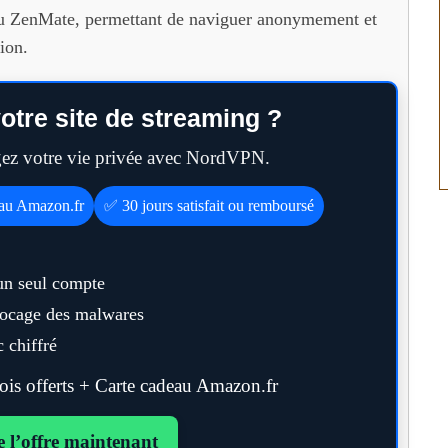
ZenMate, permettant de naviguer anonymement et
ion.
otre site de streaming ?
égez votre vie privée avec NordVPN.
eau Amazon.fr
✅ 30 jours satisfait ou remboursé
un seul compte
blocage des malwares
 chiffré
s offerts + Carte cadeau Amazon.fr
e l’offre maintenant