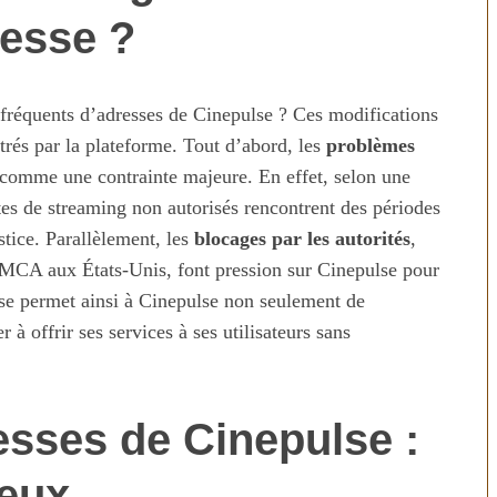
esse ?
 fréquents d’adresses de Cinepulse ? Ces modifications
trés par la plateforme. Tout d’abord, les
problèmes
 comme une contrainte majeure. En effet, selon une
s de streaming non autorisés rencontrent des périodes
stice. Parallèlement, les
blocages par les autorités
,
MCA aux États-Unis, font pression sur Cinepulse pour
n temps au
Transporter ses repas et ses
sse permet ainsi à Cinepulse non seulement de
ien
courses quand il fait chaud
 à offrir ses services à ses utilisateurs sans
esses de Cinepulse :
eux