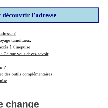
r découvrir l'adresse
adresse ?
voyage tumultueux
accès à Cinepulse
e : Ce que vous devez savoir
ir ?
ec des outils complémentaires
ulse
e change