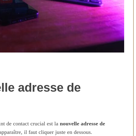
lle adresse de
technologies
Aliments ultra-transformés
révolution ou
2026 : les vrais risques pour
on ?
votre santé
nt de contact crucial est la
nouvelle adresse de
pparaître, il faut cliquer juste en dessous.