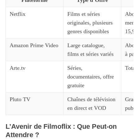
Plateforme
Type d’Offre
Netflix
Films et séries
Abon
originales, plusieurs
mensu
genres disponibles
15,99
Amazon Prime Video
Large catalogue,
Abonn
films et séries variés
à part
Arte.tv
Séries,
Totale
documentaires, offre
gratuite
Pluto TV
Chaînes de télévision
Gratui
en direct et VOD
public
L’Avenir de Filmoflix : Que Peut-on
Attendre ?