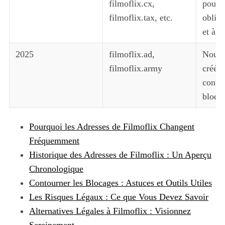
filmoflix.cx,
pour 
filmoflix.tax, etc.
obliga
et à d
2025
filmoflix.ad,
Nouve
filmoflix.army
créées
contin
bloca
Pourquoi les Adresses de Filmoflix Changent
Fréquemment
Historique des Adresses de Filmoflix : Un Aperçu
Chronologique
Contourner les Blocages : Astuces et Outils Utiles
Les Risques Légaux : Ce que Vous Devez Savoir
Alternatives Légales à Filmoflix : Visionnez
Sereinement