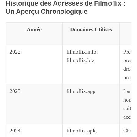
Historique des Adresses de Filmoflix :
Un Aperçu Chronologique
Année
Domaines Utilisés
R
C
2022
filmoflix.info,
Premie
filmoflix.biz
pressi
droit 
protég
2023
filmoflix.app
Lance
nouve
suite 
accrue
2024
filmoflix.apk,
Chang