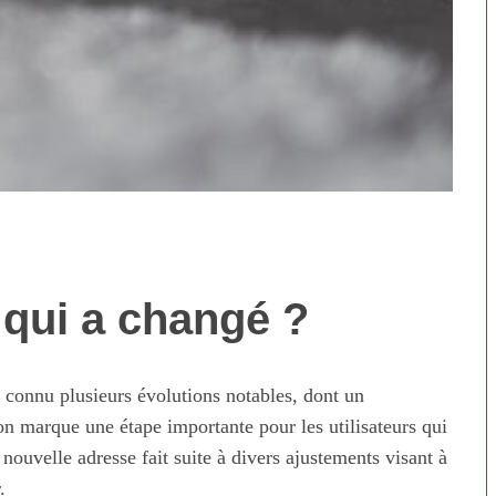
 qui a changé ?
technologies
Aliments ultra-transformés
révolution ou
2026 : les vrais risques pour
on ?
votre santé
connu plusieurs évolutions notables, dont un
n marque une étape importante pour les utilisateurs qui
ouvelle adresse fait suite à divers ajustements visant à
.