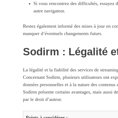
Si vous rencontrez des difficultés, essayez d
autre navigateur.
Restez également informé des mises à jour en con
S
e
manquer d’éventuels changements futurs.
a
r
Sodirm : Légalité et
c
h
f
Maximiser so
o
La légalité et la fiabilité des services de streamin
quotid
r
Concernant Sodirm, plusieurs utilisateurs ont exp
:
données personnelles et à la nature des contenus 
Sodirm présente certains avantages, mais aussi des
par le droit d’auteur.
Points à considérer :