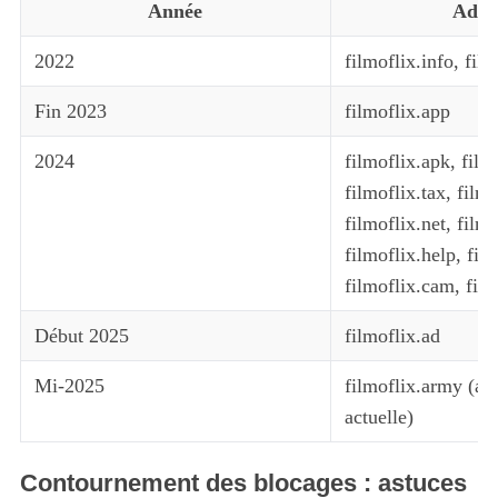
Année
Adre
2022
filmoflix.info, film
Fin 2023
filmoflix.app
2024
filmoflix.apk, film
filmoflix.tax, filmo
filmoflix.net, filmo
filmoflix.help, film
filmoflix.cam, film
Début 2025
filmoflix.ad
Mi-2025
filmoflix.army (adr
actuelle)
Contournement des blocages : astuces