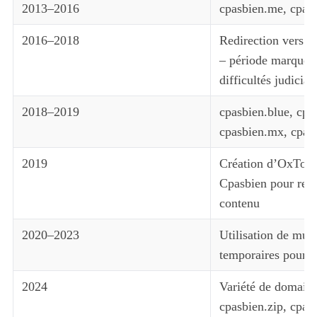
2013–2016
cpasbien.me, cpasb
2016–2018
Redirection vers to
– période marquée
difficultés judiciai
2018–2019
cpasbien.blue, cpa
cpasbien.mx, cpas
2019
Création d’OxTorre
Cpasbien pour revit
contenu
2020–2023
Utilisation de mult
temporaires pour m
2024
Variété de domai
cpasbien.zip, cpas