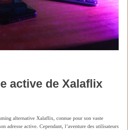
 active de Xalaflix
technologies
Aliments ultra-transformés
révolution ou
2026 : les vrais risques pour
on ?
votre santé
aming alternative Xalaflix, connue pour son vaste
son adresse active. Cependant, l’aventure des utilisateurs