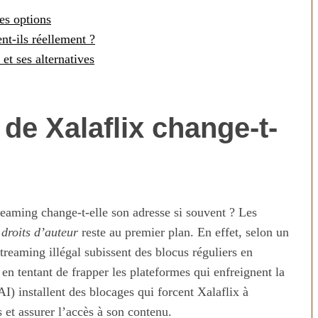
res options
ent-ils réellement ?
 et ses alternatives
de Xalaflix change-t-
n temps au
Transporter ses repas et ses
ien
courses quand il fait chaud
reaming change-t-elle son adresse si souvent ? Les
s
droits d’auteur
reste au premier plan. En effet, selon un
reaming illégal subissent des blocus réguliers en
 en tentant de frapper les plateformes qui enfreignent la
AI) installent des blocages qui forcent Xalaflix à
 et assurer l’accès à son contenu.