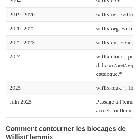
2004
wiflix.com
2019–2020
wiflix.net, wiflix.
2020–2022
wiflix.org, wiflix.c
2022–2023
wiflix.cx, .zone, .
2024
wiflix.cloud, .prom
.hd.com/.net/.vip/.s
catalogue.*
2025
wiflix-max.*, fle
Juin 2025
Passage à Flemmi
actuel : onflemme
Comment contourner les blocages de
Wiflix/Flemmix