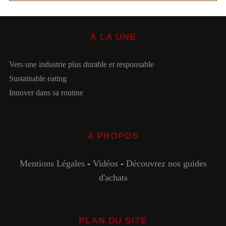
À LA UNE
Vers une industrie plus durable et responsable
Sustainable eating
Innover dans sa routine
A PROPOS
Mentions Légales
-
Vidéos
-
Découvrez nos guides
d'achats
PLAN DU SITE