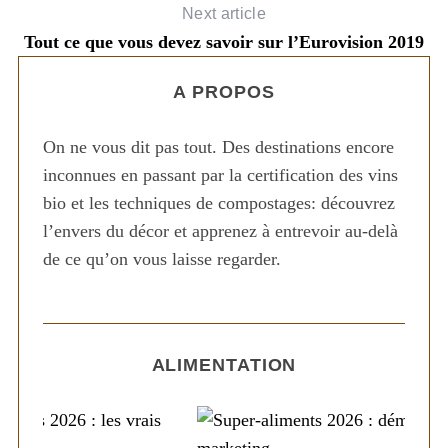
Next article
Tout ce que vous devez savoir sur l’Eurovision 2019
A PROPOS
On ne vous dit pas tout. Des destinations encore
inconnues en passant par la certification des vins
S
bio et les techniques de compostages: découvrez
e
l’envers du décor et apprenez à entrevoir au-delà
a
r
de ce qu’on vous laisse regarder.
c
h
f
o
ALIMENTATION
r
: