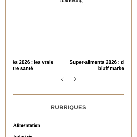
ais
Super-aliments 2026 : démêler le vrai du
Le
bluff marketing
RUBRIQUES
Alimentation
Industrie