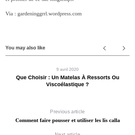
Via : gardeninggrrl.wordpress.com
You may also like
9 avril 2020
our
Que Choisir : Un Matelas À Ressorts Ou
Viscoélastique ?
C
Previous article
Comment faire pousser et utiliser les lis calla
Next article