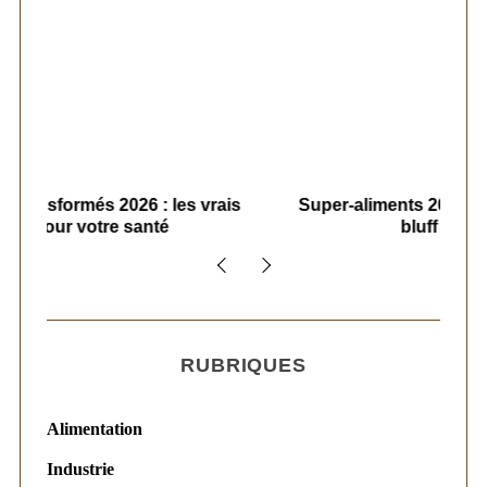
ais
Super-aliments 2026 : démêler le vrai du
Le
bluff marketing
RUBRIQUES
Alimentation
Industrie