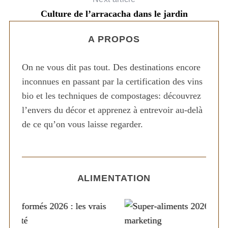
Culture de l’arracacha dans le jardin
A PROPOS
On ne vous dit pas tout. Des destinations encore
inconnues en passant par la certification des vins
S
bio et les techniques de compostages: découvrez
e
l’envers du décor et apprenez à entrevoir au-delà
a
de ce qu’on vous laisse regarder.
r
c
h
f
o
ALIMENTATION
r
: