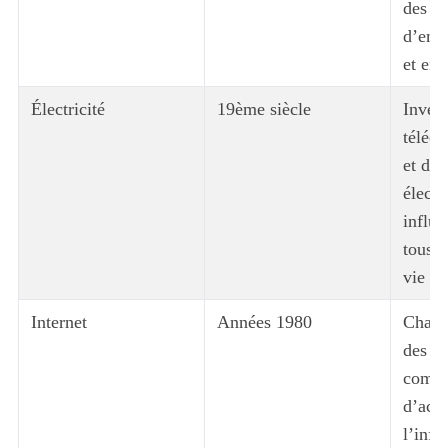
des mi
d’emp
et en
Électricité
19ème siècle
Invent
téléc
et des
élect
influe
tous l
vie m
Internet
Années 1980
Chang
des m
commu
d’accè
l’info