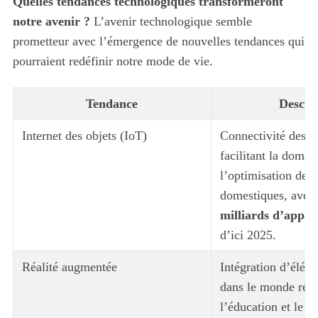
Quelles tendances technologiques transformeront
notre avenir ?
L’avenir technologique semble
prometteur avec l’émergence de nouvelles tendances qui
pourraient redéfinir notre mode de vie.
Tendance
Descri
Internet des objets (IoT)
Connectivité des ap
facilitant la domot
l’optimisation des 
domestiques, avec
milliards d’appar
d’ici 2025.
Réalité augmentée
Intégration d’éléme
dans le monde réel
l’éducation et le d