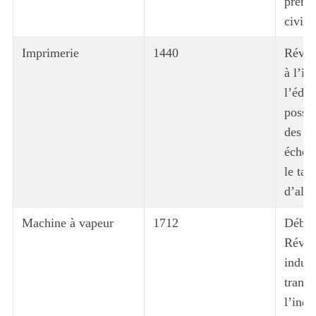
premi
civili
Imprimerie
1440
Révolu
à l’in
l’éduc
possib
des li
échel
le tau
d’alph
Machine à vapeur
1712
Début
Révol
indust
trans
l’indu