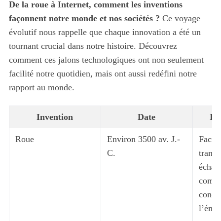
De la roue à Internet, comment les inventions
façonnent notre monde et nos sociétés ?
Ce voyage
évolutif nous rappelle que chaque innovation a été un
tournant crucial dans notre histoire. Découvrez
comment ces jalons technologiques ont non seulement
facilité notre quotidien, mais ont aussi redéfini notre
rapport au monde.
Invention
Date
Im
Roue
Environ 3500 av. J.-
Facili
C.
transp
échan
comme
condu
l’éme