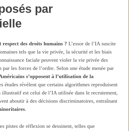
 posés par
ielle
 respect des droits humains ?
L’essor de l’IA suscite
aines tels que la vie privée, la sécurité et les biais
nnaissance faciale peuvent violer la vie privée des
on par les forces de l’ordre. Selon une étude menée par
n temps au
Transporter ses repas et ses
méricains s’opposent à l’utilisation de la
ien
courses quand il fait chaud
es études révèlent que certains algorithmes reproduisent
illustratif est celui de l’IA utilisée dans le recrutement,
ent aboutir à des décisions discriminatoires, entraînant
inoritaires
.
s pistes de réflexion se dessinent, telles que