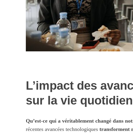
L’impact des avan
Les nouvelles 
alimentaires : 
sur la vie quotidie
illusi
Qu’est-ce qui a véritablement changé dans not
récentes avancées technologiques
transforment n