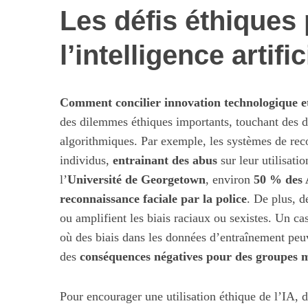
Les défis éthiques
l’intelligence artific
S
e
a
Comment concilier innovation technologique et
r
des dilemmes éthiques importants, touchant des dom
c
algorithmiques. Par exemple, les systèmes de reco
h
individus,
entrainant des abus
sur leur utilisati
f
Maximiser so
o
l’
Université de Georgetown
, environ
50 % des A
quotid
r
reconnaissance faciale par la police
. De plus, d
:
ou amplifient les biais raciaux ou sexistes. Un cas 
où des biais dans les données d’entraînement peuv
des
conséquences négatives pour des groupes m
Pour encourager une utilisation éthique de l’IA, de