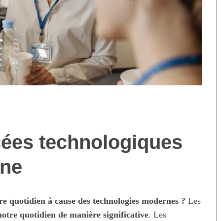
cées technologiques
technologies
Aliments ultra-transformés
révolution ou
2026 : les vrais risques pour
nne
on ?
votre santé
re quotidien à cause des technologies modernes ?
Les
otre quotidien de manière significative
. Les