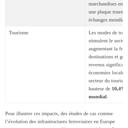
marchandises en 2
une plaque tournan
échanges mondiau
Tourisme
Les modes de trans
stimulent le secteu
augmentant la fréq
destinations et gén
revenus significati
économies locales.
secteur du tourism
hauteur de
10,4% 
mondial
.
Pour illustrer ces impacts, des études de cas comme
l’évolution des infrastructures ferroviaires en Europe