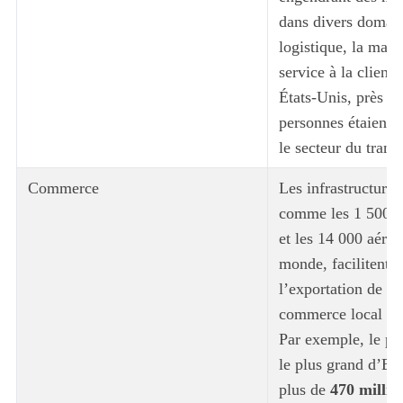
dans divers domain
logistique, la main
service à la client
États-Unis, près de
personnes étaient 
le secteur du trans
Commerce
Les infrastructures
comme les 1 500 p
et les 14 000 aérop
monde, facilitent l
l’exportation de bi
commerce local et 
Par exemple, le po
le plus grand d’Eur
plus de
470 millio