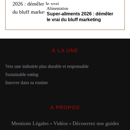
Alimentation
Super-aliments 2026 : démêler
le vrai du bluff marketing
À LA UNE
Vers une industrie plus durable et responsable
Sustainable eating
Innover dans sa routine
A PROPOS
Mentions Légales
-
Vidéos
-
Découvrez nos guides