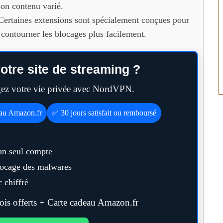
 son contenu varié.
Certaines extensions sont spécialement conçues pour
 contourner les blocages plus facilement.
otre site de streaming ?
égez votre vie privée avec NordVPN.
eau Amazon.fr
✅ 30 jours satisfait ou remboursé
un seul compte
blocage des malwares
 chiffré
s offerts + Carte cadeau Amazon.fr