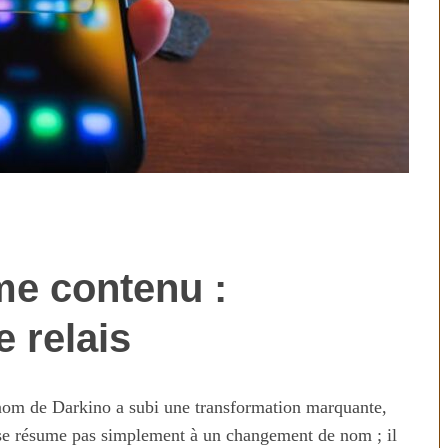
e contenu :
technologies
Aliments ultra-transformés
révolution ou
2026 : les vrais risques pour
 relais
on ?
votre santé
 nom de Darkino a subi une transformation marquante,
 se résume pas simplement à un changement de nom ; il