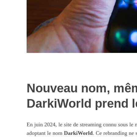
Nouveau nom, mêm
Les nouvelles 
alimentaires : 
DarkiWorld prend le
illusi
En juin 2024, le site de streaming connu sous le
adoptant le nom
DarkiWorld
. Ce rebranding ne