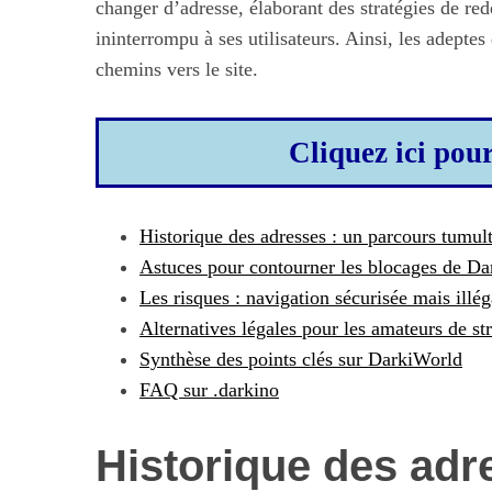
changer d’adresse, élaborant des stratégies de re
ininterrompu à ses utilisateurs. Ainsi, les adeptes
chemins vers le site.
S
e
Cliquez ici pou
a
r
c
h
Historique des adresses : un parcours tumul
f
Astuces pour contourner les blocages de D
Maximiser so
o
Les risques : navigation sécurisée mais illég
quotid
r
Alternatives légales pour les amateurs de s
:
Synthèse des points clés sur DarkiWorld
FAQ sur .darkino
Historique des adr