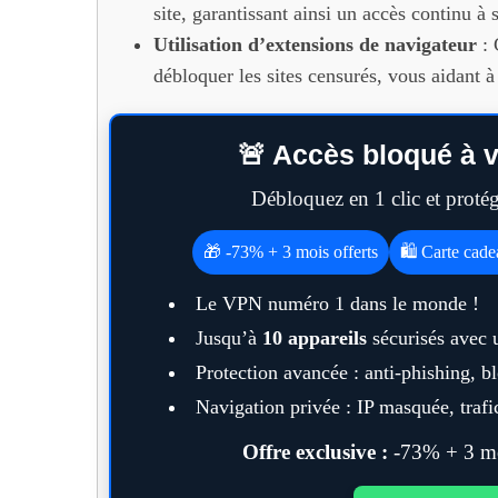
site, garantissant ainsi un accès continu à
Utilisation d’extensions de navigateur
: 
débloquer les sites censurés, vous aidant à
🚨 Accès bloqué à v
Débloquez en 1 clic et prot
🎁 -73% + 3 mois offerts
🛍️ Carte cad
Le VPN numéro 1 dans le monde !
Jusqu’à
10 appareils
sécurisés avec 
Protection avancée : anti-phishing, 
Navigation privée : IP masquée, trafic
Offre exclusive :
-73% + 3 moi