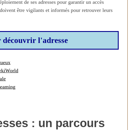
déploiement de ses adresses pour garantir un accès
 doivent être vigilants et informés pour retrouver leurs
r découvrir l'adresse
tueux
arkiWorld
n temps au
Transporter ses repas et ses
ale
ien
courses quand il fait chaud
treaming
esses : un parcours