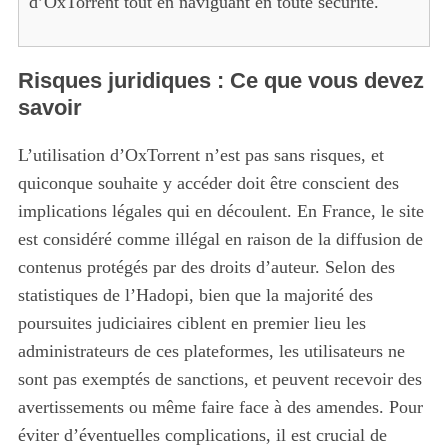
d’OxTorrent tout en naviguant en toute sécurité.
Risques juridiques : Ce que vous devez
savoir
L’utilisation d’OxTorrent n’est pas sans risques, et
S
quiconque souhaite y accéder doit être conscient des
e
implications légales qui en découlent. En France, le site
a
r
est considéré comme illégal en raison de la diffusion de
c
contenus protégés par des droits d’auteur. Selon des
h
statistiques de l’Hadopi, bien que la majorité des
f
poursuites judiciaires ciblent en premier lieu les
o
r
administrateurs de ces plateformes, les utilisateurs ne
:
sont pas exemptés de sanctions, et peuvent recevoir des
avertissements ou même faire face à des amendes. Pour
éviter d’éventuelles complications, il est crucial de