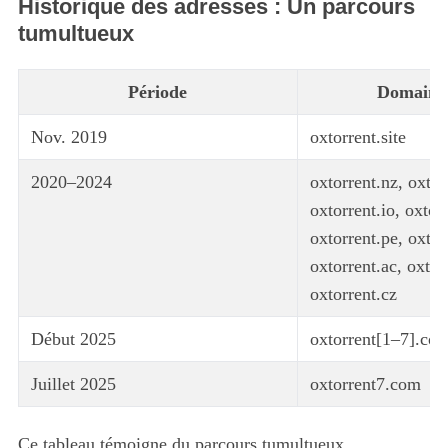
Historique des adresses : Un parcours
tumultueux
Période
Domaine 
Nov. 2019
oxtorrent.site
2020–2024
oxtorrent.nz, oxtor
oxtorrent.io, oxtorr
oxtorrent.pe, oxtor
oxtorrent.ac, oxtor
oxtorrent.cz
Début 2025
oxtorrent[1–7].co
Juillet 2025
oxtorrent7.com
Ce tableau témoigne du parcours tumultueux