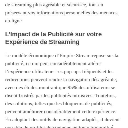
de streaming plus agréable et sécurisée, tout en
préservant vos informations personnelles des menaces
en ligne.
L’Impact de la Publicité sur votre
Expérience de Streaming
Le modèle économique d’Empire Stream repose sur la
publicité, ce qui peut considérablement altérer
l’expérience utilisateur. Les pop-ups fréquents et les
redirections peuvent rendre la navigation désagréable,
avec des études montrant que 95% des utilisateurs se
S
e
disent frustrés par les publicités intrusives. Toutefois,
a
des solutions, telles que les bloqueurs de publicités,
r
peuvent améliorer considérablement cette expérience.
c
En adoptant des outils de navigation adaptés, il devient
h
f
possible de profiter de contenus en toute tranquillité,