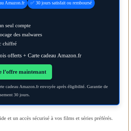
eau Amazon.fr
✅ 30 jours satisfait ou remboursé
un seul compte
blocage des malwares
 chiffré
s offerts + Carte cadeau Amazon.fr
e l’offre maintenant
rte cadeau Amazon.fr envoyée après éligibilité. Garantie de
sement 30 jours.
de et un accès sécurisé à vos films et séries préférés.