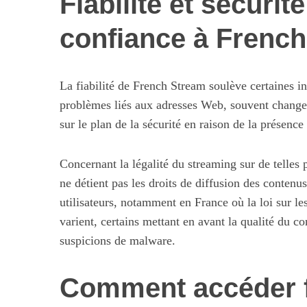
Fiabilité et sécurité
confiance à Frenc
S
e
La fiabilité de French Stream soulève certaines in
a
problèmes liés aux adresses Web, souvent changean
r
sur le plan de la sécurité en raison de la présence
c
h
f
Concernant la légalité du streaming sur de telles 
Maximiser so
o
ne détient pas les droits de diffusion des contenu
quotid
r
utilisateurs, notamment en France où la loi sur les 
:
varient, certains mettant en avant la qualité du c
suspicions de malware.
Comment accéder f