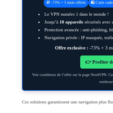
🎁 -73% + 3 mois offerts
🛍️ Carte cad
Le VPN numéro 1 dans le monde !
Jusqu’à
10 appareils
sécurisés avec 
Protection avancée : anti-phishing, 
Navigation privée : IP masquée, trafic
Offre exclusive :
-73% + 3 moi
👉 Profiter d
Voir conditions de l’offre sur la page NordVPN. Ca
rembour
Ces solutions garantissent une navigation plus flui