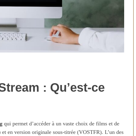
Stream : Qu’est-ce
technologies
Aliments ultra-transformés
révolution ou
2026 : les vrais risques pour
on ?
votre santé
g
qui permet d’accéder à un vaste choix de films et de
) et en version originale sous-titrée (VOSTFR). L’un des