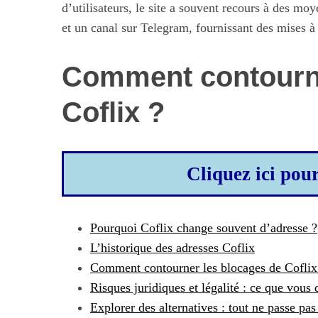
d’utilisateurs, le site a souvent recours à des 
et un canal sur Telegram, fournissant des mises à
Comment contourne
S
e
Coflix ?
a
r
c
h
f
Cliquez ici pou
Maximiser so
o
quotid
r
:
Pourquoi Coflix change souvent d’adresse ?
L’historique des adresses Coflix
Comment contourner les blocages de Coflix
Risques juridiques et légalité : ce que vous
Explorer des alternatives : tout ne passe pas