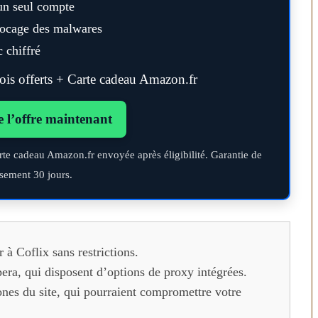
un seul compte
blocage des malwares
 chiffré
s offerts + Carte cadeau Amazon.fr
e l’offre maintenant
rte cadeau Amazon.fr envoyée après éligibilité. Garantie de
sement 30 jours.
 à Coflix sans restrictions.
ra, qui disposent d’options de proxy intégrées.
ones du site, qui pourraient compromettre votre