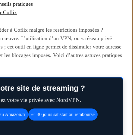
seils pratiques
r Coflix
r à Coflix malgré les restrictions imposées ?
en œuvre. L’utilisation d’un VPN, ou « réseau privé
ées ; cet outil en ligne permet de dissimuler votre adresse
et les blocages imposés. Voici d’autres astuces pratiques
otre site de streaming ?
égez votre vie privée avec NordVPN.
eau Amazon.fr
✅ 30 jours satisfait ou remboursé