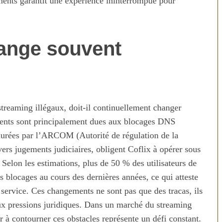
gements garantit une expérience ininterrompue pour
hange souvent
treaming illégaux, doit-il continuellement changer
uents sont principalement dues aux blocages DNS
taurées par l’ARCOM (Autorité de régulation de la
technologies
Aliments ultra-transformés
rs jugements judiciaires, obligent Coflix à opérer sous
révolution ou
2026 : les vrais risques pour
Selon les estimations, plus de 50 % des utilisateurs de
on ?
votre santé
es blocages au cours des dernières années, ce qui atteste
service. Ces changements ne sont pas que des tracas, ils
aux pressions juridiques. Dans un marché du streaming
ir à contourner ces obstacles représente un défi constant.