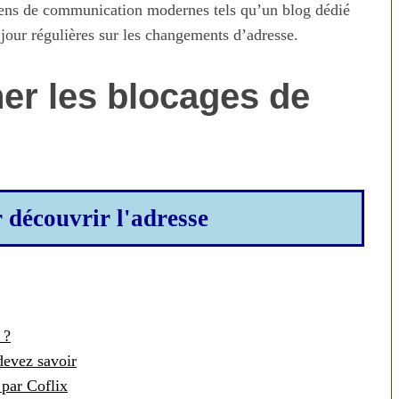
moyens de communication modernes tels qu’un blog dédié
 jour régulières sur les changements d’adresse.
r les blocages de
r découvrir l'adresse
n temps au
Transporter ses repas et ses
ien
courses quand il fait chaud
 ?
 devez savoir
 par Coflix