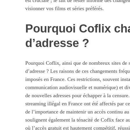
est cruciale ; le fait de rester informé des chan
visionner vos films et séries préférés.
Pourquoi Coflix c
d’adresse ?
Pourquoi Coflix, ainsi que de nombreux sites de s
d’adresse ? Les raisons de ces changements fréq
imposés en France. Ces restrictions, souvent ins
Les nouvelles 
communication audiovisuelle et numérique) et dive
alimentaires : 
de nouvelles adresses pour échapper à la censure. 
illusi
streaming illégal en France ont été affectés par c
de l’importance de maintenir un accès continu au 
soulignent également la ténacité de Coflix face 
où l’accès gratuit est hautement compétitif, réuss