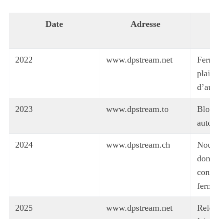
Date
Adresse
c
2022
www.dpstream.net
Ferme
plaint
d’aute
2023
www.dpstream.to
Blocag
autori
2024
www.dpstream.ch
Nouve
domai
contou
ferme
2025
www.dpstream.net
Reloca