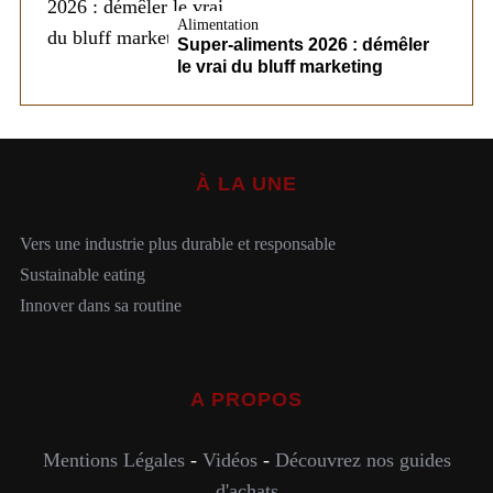
Alimentation
Super-aliments 2026 : démêler
le vrai du bluff marketing
À LA UNE
Vers une industrie plus durable et responsable
Sustainable eating
Innover dans sa routine
A PROPOS
Mentions Légales
-
Vidéos
-
Découvrez nos guides
d'achats