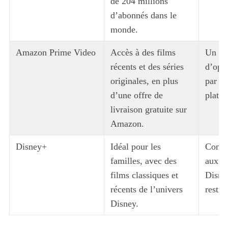
de 204 millions
d’abonnés dans le
monde.
Amazon Prime Video
Accès à des films
Un no
récents et des séries
d’opti
originales, en plus
par ra
d’une offre de
platef
livraison gratuite sur
Amazon.
Disney+
Idéal pour les
Conte
familles, avec des
aux p
films classiques et
Disney
récents de l’univers
restre
Disney.