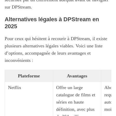
sur DPStream.
Alternatives légales à DPStream en
2025
Pour ceux qui hésitent à recourir à DPStream, il existe
plusieurs alternatives légales viables. Voici une liste
S
d’options, accompagnée de leurs avantages et
e
inconvénients :
a
r
c
Plateforme
Avantages
In
h
f
Netflix
Offre un large
Abonn
o
catalogue de films et
requis
r
séries en haute
autour
:
définition, avec plus
mois.