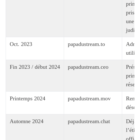
princ
prise 
une d
judici
Oct. 2023
papadustream.to
Adress
utilis
Fin 2023 / début 2024
papadustream.ceo
Prése
princi
réseau
Printemps 2024
papadustream.mov
Rempl
désor
Automne 2024
papadustream.chat
Déjà c
l’étiq
officie