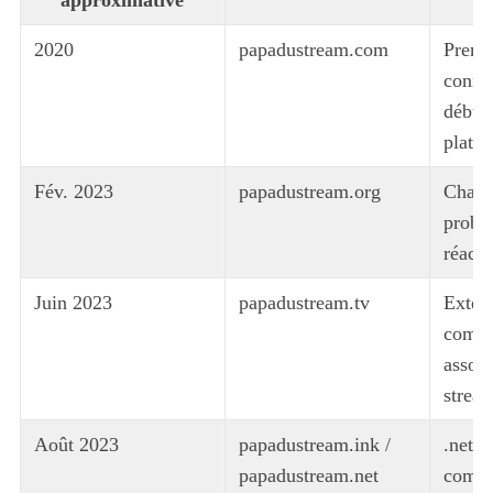
2020
papadustream.com
Premi
connu
début 
plate
Fév. 2023
papadustream.org
Chang
proba
réacti
Juin 2023
papadustream.tv
Exten
comm
associ
strea
Août 2023
papadustream.ink /
.net s
papadustream.net
comme