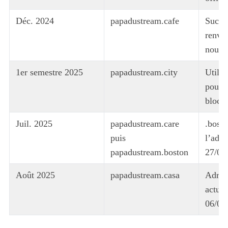
Déc. 2024
papadustream.cafe
Succè
renvo
nouvel
1er semestre 2025
papadustream.city
Utilis
pour é
bloca
Juil. 2025
papadustream.care
.bosto
puis
l’adre
papadustream.boston
27/07
Août 2025
papadustream.casa
Adres
actuel
06/08