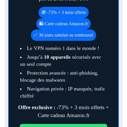
🎁 -73% + 3 mois offerts
S
🛍️ Carte cadeau Amazon.fr
e
a
✅ 30 jours satisfait ou remboursé
r
c
Le VPN numéro 1 dans le monde !
h
Jusqu’à
10 appareils
sécurisés avec
f
un seul compte
o
r
Protection avancée : anti-phishing,
:
blocage des malwares
Navigation privée : IP masquée, trafic
chiffré
Offre exclusive :
-73% + 3 mois offerts +
Carte cadeau Amazon.fr