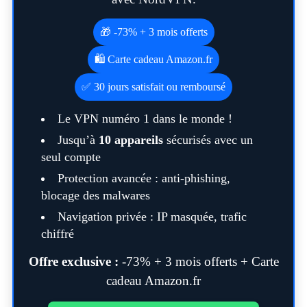
🎁 -73% + 3 mois offerts
🛍️ Carte cadeau Amazon.fr
✅ 30 jours satisfait ou remboursé
Le VPN numéro 1 dans le monde !
Jusqu’à
10 appareils
sécurisés avec un
seul compte
Protection avancée : anti-phishing,
blocage des malwares
Navigation privée : IP masquée, trafic
chiffré
Offre exclusive :
-73% + 3 mois offerts + Carte
cadeau Amazon.fr