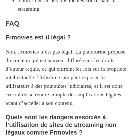
S’informer sur les lois locales concernant le
streaming
FAQ
Frmovies est-il légal ?
Non, Frmovies n’est pas légal.
La plateforme propose
du contenu qui est souvent diffusé sans les droits
S
d’auteur requis, ce qui enfreint les lois sur la propriété
e
intellectuelle. Utiliser ce site peut exposer les
a
utilisateurs à des poursuites judiciaires, et il est donc
r
c
crucial de se rendre compte des implications légales
h
avant d’accéder à son contenu.
f
o
Quels sont les dangers associés à
r
l’utilisation de sites de streaming non
:
légaux comme Frmovies ?