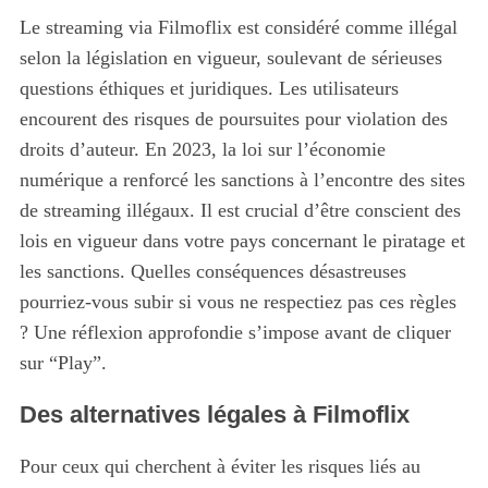
Le streaming via Filmoflix est considéré comme illégal
selon la législation en vigueur, soulevant de sérieuses
questions éthiques et juridiques. Les utilisateurs
encourent des risques de poursuites pour violation des
droits d’auteur. En 2023, la loi sur l’économie
numérique a renforcé les sanctions à l’encontre des sites
de streaming illégaux. Il est crucial d’être conscient des
lois en vigueur dans votre pays concernant le piratage et
S
les sanctions. Quelles conséquences désastreuses
e
pourriez-vous subir si vous ne respectiez pas ces règles
a
? Une réflexion approfondie s’impose avant de cliquer
r
sur “Play”.
c
h
Des alternatives légales à Filmoflix
f
o
r
Pour ceux qui cherchent à éviter les risques liés au
: