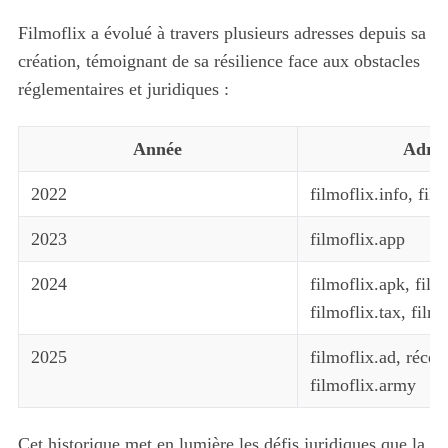
Filmoflix a évolué à travers plusieurs adresses depuis sa
création, témoignant de sa résilience face aux obstacles
réglementaires et juridiques :
Année
Adres
2022
filmoflix.info, film
2023
filmoflix.app
2024
filmoflix.apk, film
filmoflix.tax, filmo
2025
filmoflix.ad, réce
filmoflix.army
Cet historique met en lumière les défis juridiques que la