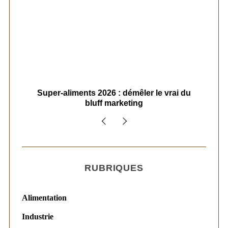
ais
Super-aliments 2026 : démêler le vrai du
Le
bluff marketing
RUBRIQUES
Alimentation
Industrie