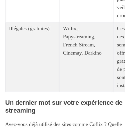
r
veille
c
h
droits
f
o
Illégales (gratuites)
Wiflix,
Ces si
r
Papystreaming,
des ca
:
French Stream,
sembla
Cinemay, Darkino
offran
gratu
de pub
sont t
instab
Un dernier mot sur votre expérience de
streaming
Avez-vous déjà utilisé des sites comme Coflix ? Quelle