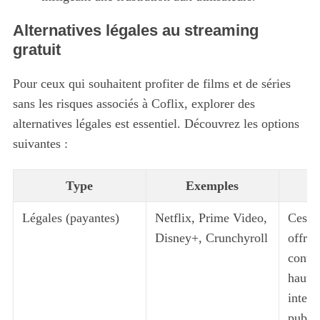
Alternatives légales au streaming
gratuit
Pour ceux qui souhaitent profiter de films et de séries
sans les risques associés à Coflix, explorer des
alternatives légales est essentiel. Découvrez les options
suivantes :
Type
Exemples
Légales (payantes)
Netflix, Prime Video,
Ces p
Disney+, Crunchyroll
offren
conten
S
haute 
e
interr
a
public