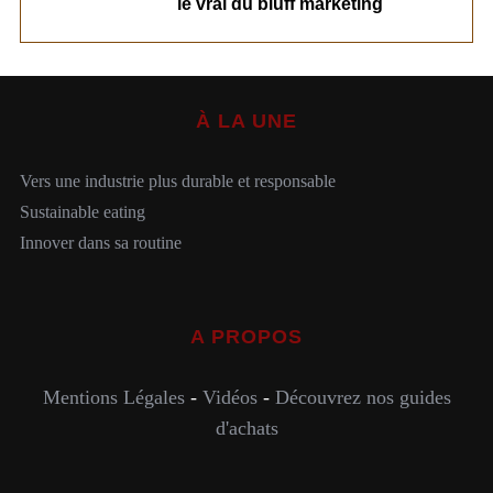
le vrai du bluff marketing
À LA UNE
Vers une industrie plus durable et responsable
Sustainable eating
Innover dans sa routine
A PROPOS
Mentions Légales
-
Vidéos
-
Découvrez nos guides
d'achats