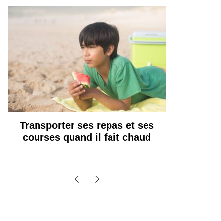
L’art d’organiser le ménage à
Maximi
la maison : secrets et
stratégies pour un quotidien
serein