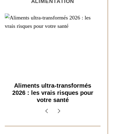
ALIMENTATION
Super-aliments 2026 :
Les nouv
démêler le vrai du bluff
alimenta
marketing