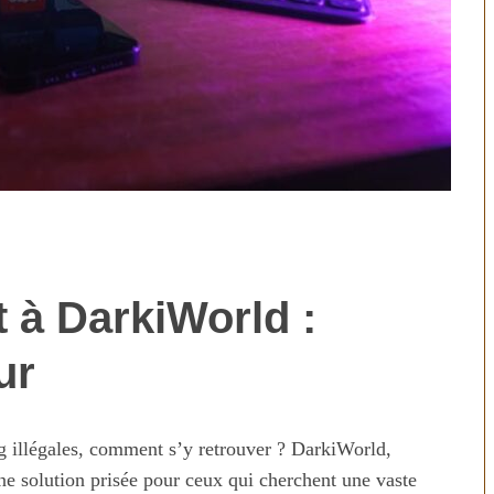
 à DarkiWorld :
technologies
Aliments ultra-transformés
révolution ou
2026 : les vrais risques pour
ur
on ?
votre santé
ng illégales, comment s’y retrouver ? DarkiWorld,
une solution prisée pour ceux qui cherchent une vaste