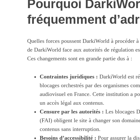
Pourquoi DarkiWor
fréquemment d’adr
S
e
Quelles forces poussent DarkiWorld à procéder à 
a
de DarkiWorld face aux autorités de régulation est
r
Ces changements sont en grande partie dus à :
c
h
f
Contraintes juridiques :
DarkiWorld est rég
Maximiser so
o
blocages orchestrés par des organismes co
quotid
r
audiovisuel en France. Cette institution a po
:
un accès légal aux contenus.
Censure par les autorités :
Les blocages DN
(FAI) obligent le site à changer son domaine
contenus sans interruption.
Besoins d’accessibilité :
Pour assurer la disp