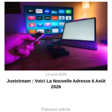
N
12 août 2025
Juststream : Voici La Nouvelle Adresse 6 Août
2026
Previous article