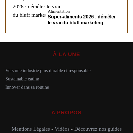
Alimentation
Super-aliments 2026 : démêler
le vrai du bluff marketing
À LA UNE
Vers une industrie plus durable et responsable
Sustainable eating
Innover dans sa routine
A PROPOS
Mentions Légales
-
Vidéos
-
Découvrez nos guides