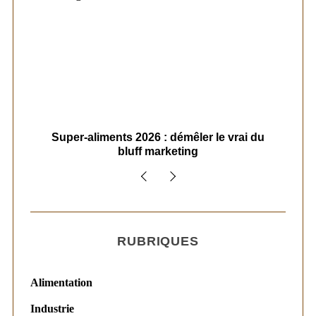
ais
Super-aliments 2026 : démêler le vrai du
Le
bluff marketing
RUBRIQUES
Alimentation
Industrie