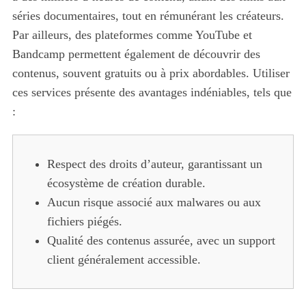
séries documentaires, tout en rémunérant les créateurs.
Par ailleurs, des plateformes comme YouTube et
Bandcamp permettent également de découvrir des
contenus, souvent gratuits ou à prix abordables. Utiliser
ces services présente des avantages indéniables, tels que
:
Respect des droits d’auteur, garantissant un
S
écosystème de création durable.
e
a
Aucun risque associé aux malwares ou aux
r
fichiers piégés.
c
Qualité des contenus assurée, avec un support
h
client généralement accessible.
f
o
r
: