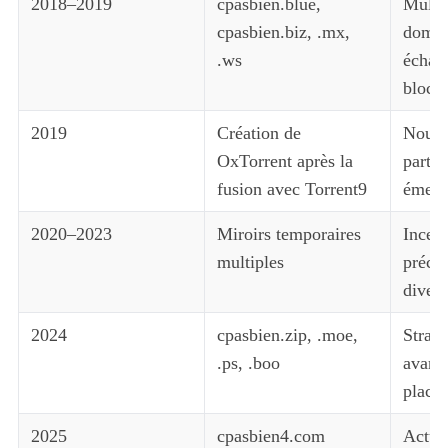
2018–2019
cpasbien.blue,
Multip
cpasbien.biz, .mx,
domai
.ws
échap
bloca
2019
Création de
Nouve
OxTorrent après la
partag
fusion avec Torrent9
émerg
2020–2023
Miroirs temporaires
Incert
multiples
préca
divers
2024
cpasbien.zip, .moe,
Straté
.ps, .boo
avanc
place.
2025
cpasbien4.com
Actue