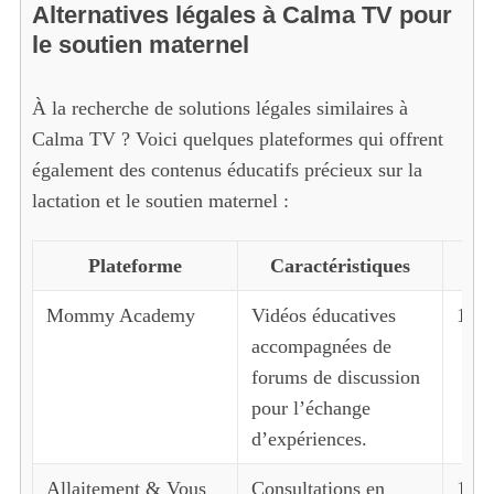
Alternatives légales à Calma TV pour
le soutien maternel
À la recherche de solutions légales similaires à
Calma TV ? Voici quelques plateformes qui offrent
également des contenus éducatifs précieux sur la
lactation et le soutien maternel :
Plateforme
Caractéristiques
Mommy Academy
Vidéos éducatives
15€/
accompagnées de
forums de discussion
pour l’échange
S
d’expériences.
e
a
Allaitement & Vous
Consultations en
12€/
r