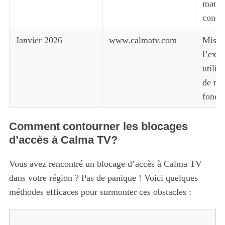
marché
concu
Janvier 2026
www.calmatv.com
Mise 
l’expé
utilis
de no
foncti
Comment contourner les blocages
d’accès à Calma TV?
Vous avez rencontré un blocage d’accès à Calma TV
dans votre région ? Pas de panique ! Voici quelques
méthodes efficaces pour surmonter ces obstacles :