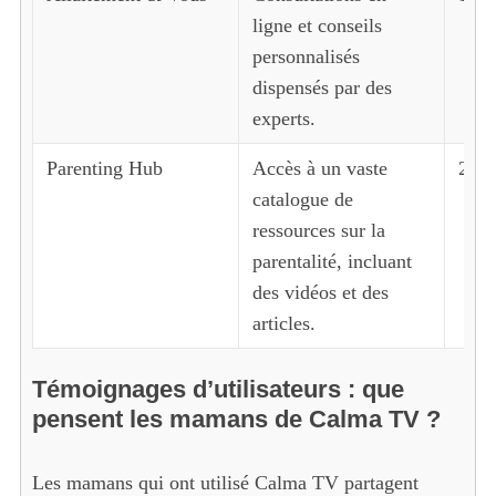
ligne et conseils
c
h
personnalisés
f
dispensés par des
o
experts.
r
:
Parenting Hub
Accès à un vaste
20€/
catalogue de
ressources sur la
parentalité, incluant
des vidéos et des
articles.
Témoignages d’utilisateurs : que
pensent les mamans de Calma TV ?
Les mamans qui ont utilisé Calma TV partagent