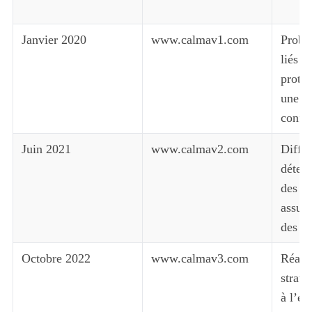
c
Janvier 2020
www.calmav1.com
Problè
liés à
protég
une né
confo
Juin 2021
www.calmav2.com
Diffic
détect
des mi
assure
des ut
Octobre 2022
www.calmav3.com
Réaju
straté
à l’év