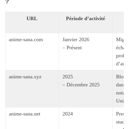
?
URL
Période d’activité
c
anime-sana.com
Janvier 2026
Migra
– Présent
échap
probl
d’aute
anime-sana.xyz
2025
Bloca
– Décembre 2025
dans p
notam
Unis 
anime-sana.net
2024
Pressi
studio