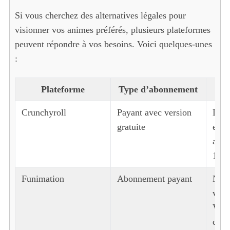
Si vous cherchez des alternatives légales pour
visionner vos animes préférés, plusieurs plateformes
peuvent répondre à vos besoins. Voici quelques-unes
:
Plateforme
Type d’abonnement
Crunchyroll
Payant avec version
Larg
gratuite
et e
acce
100 
Funimation
Abonnement payant
Nom
vers
VF, 
cont