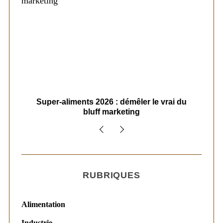
ais
Super-aliments 2026 : démêler le vrai du
Le
bluff marketing
RUBRIQUES
Alimentation
Industrie