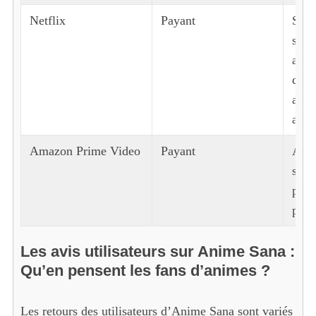
Netflix
Payant
Scén
séri
S
e
avec
a
de 2
r
anim
c
anné
h
f
Amazon Prime Video
Payant
Accè
o
r
série
:
plus
popu
Les avis utilisateurs sur Anime Sana :
Qu’en pensent les fans d’animes ?
Les retours des utilisateurs d’Anime Sana sont variés