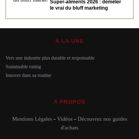
Super-aliments 2026 : démêler
le vrai du bluff marketing
À LA UNE
Vers une industrie plus durable et responsable
Sustainable eating
Innover dans sa routine
A PROPOS
Mentions Légales
-
Vidéos
-
Découvrez nos guides
d'achats