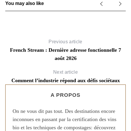
You may also like
Previous article
French Stream : Dernière adresse fonctionnelle 7
août 2026
Next article
Comment l’industrie répond aux défis sociétaux
S
e
A PROPOS
a
r
c
On ne vous dit pas tout. Des destinations encore
t
S
h
inconnues en passant par la certification des vins
f
bio et les techniques de compostages: découvrez
o