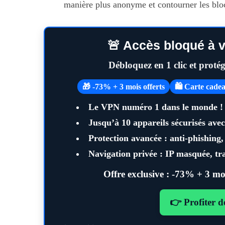
manière plus anonyme et contourner les blo
🚨 Accès bloqué à v
S
e
Débloquez en 1 clic et proté
a
r
🎁 -73% + 3 mois offerts
🛍️ Carte cad
c
Le VPN numéro 1 dans le monde !
h
f
Jusqu’à
10 appareils
sécurisés ave
Maximiser so
o
Protection avancée : anti-phishing
quotid
r
:
Navigation privée : IP masquée, tra
Offre exclusive :
-73% + 3 moi
👉 Profiter d