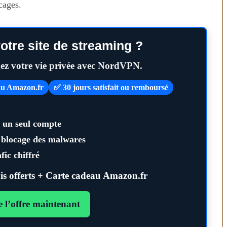
cages.
otre site de streaming ?
gez votre vie privée avec NordVPN.
eau Amazon.fr
✅ 30 jours satisfait ou remboursé
c un seul compte
n temps au
Transporter ses repas et ses
, blocage des malwares
ien
courses quand il fait chaud
fic chiffré
s offerts + Carte cadeau Amazon.fr
e l’offre maintenant