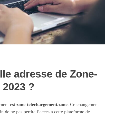
lle adresse de Zone-
technologies
Aliments ultra-transformés
révolution ou
2026 : les vrais risques pour
 2023 ?
on ?
votre santé
ement est
zone-telechargement.zone
. Ce changement
in de ne pas perdre l’accès à cette plateforme de