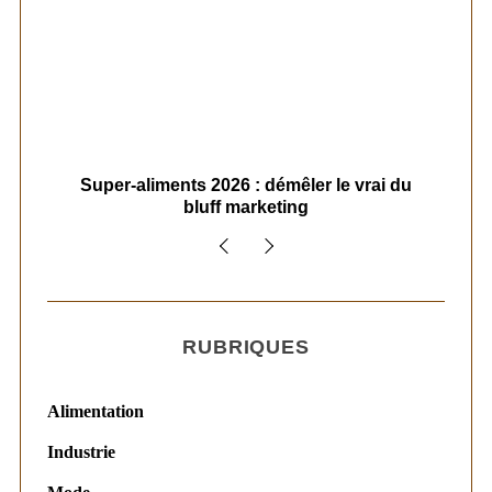
ais
Super-aliments 2026 : démêler le vrai du
Le
bluff marketing
RUBRIQUES
Alimentation
Industrie