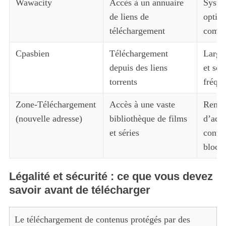
Wawacity
Accès à un annuaire
Systè
de liens de
optimi
téléchargement
commu
Cpasbien
Téléchargement
Large
depuis des liens
et sér
torrents
fréqu
Zone-Téléchargement
Accès à une vaste
Renou
(nouvelle adresse)
bibliothèque de films
d’adr
et séries
contou
bloca
Légalité et sécurité : ce que vous devez
savoir avant de télécharger
Le téléchargement de contenus protégés par des