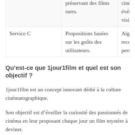
préservant des films
ciném
rares.
événe
vision
Service C
Propositions basées
Algor
sur les goûts des
recom
utilisateurs.
person
Qu’est-ce que 1jour1film et quel est son
objectif ?
1jour1film est un concept innovant dédié à la culture
cinématographique.
Son objectif est d’éveiller la curiosité des passionnés de
cinéma en leur proposant chaque jour un film mystère à
deviner.