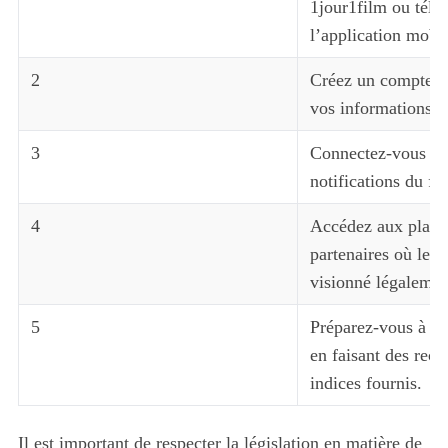
1jour1film ou télé
l’application mobil
2
Créez un compte e
vos informations p
3
Connectez-vous pou
notifications du fi
4
Accédez aux plate
partenaires où le f
visionné légalemen
5
Préparez-vous à par
en faisant des rech
indices fournis.
Il est important de respecter la législation en matière de