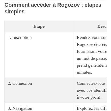
Comment accéder à Rogozov : étapes
simples
Étape
Descri
1. Inscription
Rendez-vous sur le
Rogozov et créez 
fournissant votre a
un mot de passe. C
prend généralemen
minutes.
2. Connexion
Connectez-vous à 
avec vos identifian
à votre profil.
3. Navigation
Explorez les différ