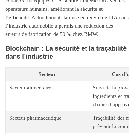
collaboratifs équipés d’IA facilite l’interaction avec les
opérateurs humains, améliorant la sécurité et
l’efficacité. Actuellement, la mise en œuvre de l’IA dans
l’industrie automobile a permis une réduction des
erreurs de fabrication de 50 % chez BMW.
Blockchain : La sécurité et la traçabilité
dans l’industrie
Secteur
Cas d’uti
Secteur alimentaire
Suivi de la proven
ingrédients et tran
chaîne d’approvis
Secteur pharmaceutique
Traçabilité des mé
prévenir la contref