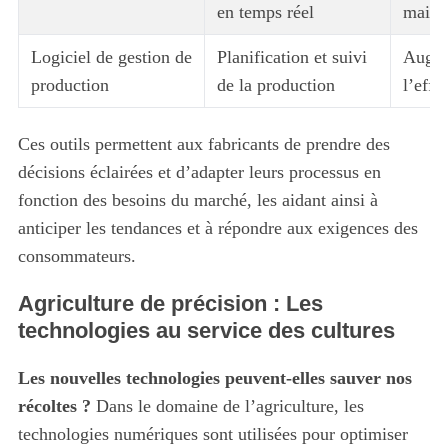
en temps réel
maint
Logiciel de gestion de
Planification et suivi
Augme
production
de la production
l’effi
S
e
a
Ces outils permettent aux fabricants de prendre des
r
décisions éclairées et d’adapter leurs processus en
c
fonction des besoins du marché, les aidant ainsi à
h
f
anticiper les tendances et à répondre aux exigences des
o
consommateurs.
r
:
Agriculture de précision : Les
technologies au service des cultures
Les nouvelles technologies peuvent-elles sauver nos
récoltes ?
Dans le domaine de l’agriculture, les
technologies numériques sont utilisées pour optimiser