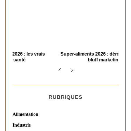
ais
Super-aliments 2026 : démêler le vrai du
Le
bluff marketing
RUBRIQUES
Alimentation
Industrie