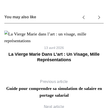
You may also like
ion
13 avril 2026
La Vierge Marie Dans L’art : Un Visage, Mille
Représentations
Previous article
Guide pour comprendre sa simulation de salaire en
S
e
portage salarial
a
r
Next article