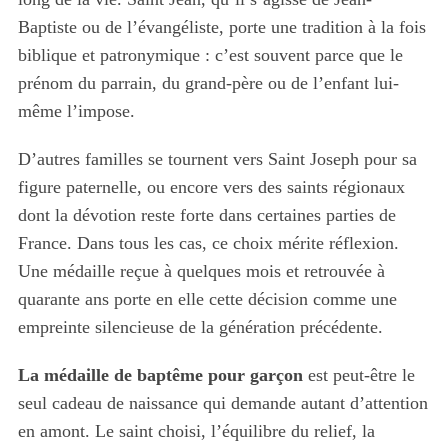
Baptiste ou de l’évangéliste, porte une tradition à la fois
biblique et patronymique : c’est souvent parce que le
prénom du parrain, du grand-père ou de l’enfant lui-
même l’impose.
D’autres familles se tournent vers Saint Joseph pour sa
S
figure paternelle, ou encore vers des saints régionaux
e
dont la dévotion reste forte dans certaines parties de
a
France. Dans tous les cas, ce choix mérite réflexion.
r
c
Une médaille reçue à quelques mois et retrouvée à
h
quarante ans porte en elle cette décision comme une
f
empreinte silencieuse de la génération précédente.
o
r
La médaille de baptême pour garçon
est peut-être le
:
seul cadeau de naissance qui demande autant d’attention
en amont. Le saint choisi, l’équilibre du relief, la