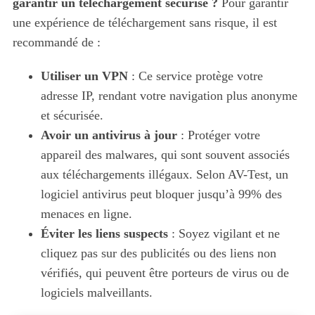
garantir un téléchargement sécurisé ?
Pour garantir
une expérience de téléchargement sans risque, il est
recommandé de :
Utiliser un VPN
: Ce service protège votre
adresse IP, rendant votre navigation plus anonyme
et sécurisée.
Avoir un antivirus à jour
: Protéger votre
appareil des malwares, qui sont souvent associés
aux téléchargements illégaux. Selon AV-Test, un
logiciel antivirus peut bloquer jusqu’à 99% des
menaces en ligne.
S
Éviter les liens suspects
: Soyez vigilant et ne
e
a
cliquez pas sur des publicités ou des liens non
r
vérifiés, qui peuvent être porteurs de virus ou de
c
logiciels malveillants.
h
f